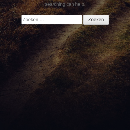
searching can help.
Zoeken
naar:
Copyright © 2026
CMV ORANJE Assen
- Christelijke
muziekvereniging, fanfare – Onderscheiden met de
Koninklijke Erepenning – Opgericht 1922.
|
Norman WordPress Theme