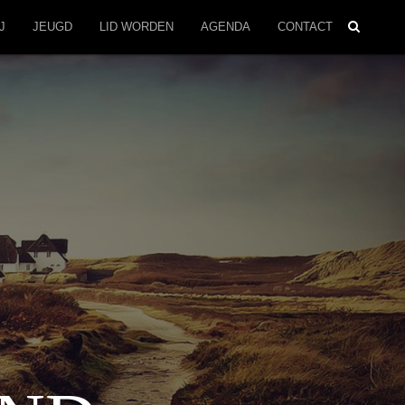
J
JEUGD
LID WORDEN
AGENDA
CONTACT