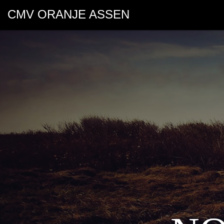
CMV ORANJE ASSEN
Sponsors